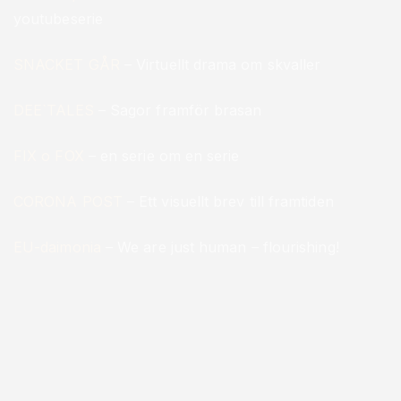
youtubeserie
SNACKET GÅR
– Virtuellt drama om skvaller
DEE`TALES
– Sagor framför brasan
FIX o FOX
– en serie om en serie
CORONA POST
– Ett visuellt brev till framtiden
EU-daimonia
– We are just human – flourishing!