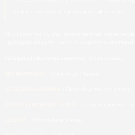
Böcker, sagor, tvåvärld, uppbyggande, välbefinnande
Våra böcker rör sig ofta i skymningslandet mellan verkl
uppbyggliga inslag för barn och ungdomars välbefinnan
Exempel på olika bokproduktioner vi jobbar med.:
MARMAREMARA
– Bokserie på 7 böcker
DE GLÖMDA SAGORNA
– Flerspråkig bok och ljudbok
SOLKATTENS BERÄTTELSER
– Flerspråkig ljudbok i 10 
LEKLUST
– Bok om lusten i leken