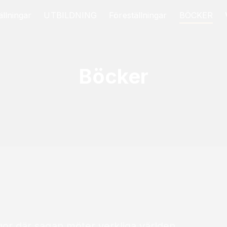
llningar
UTBILDNING
Föreställningar
BÖCKER
Böcker
där sagan möter verkliga världen