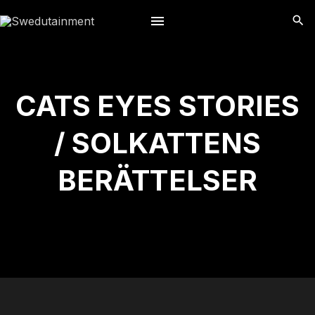
S
k
i
p
t
CATS EYES STORIES
o
c
/ SOLKATTENS
o
n
BERÄTTELSER
t
e
n
t