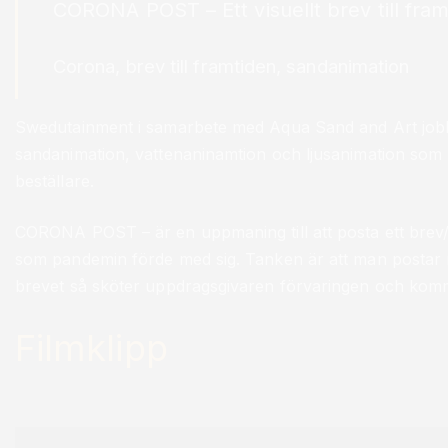
CORONA POST – Ett visuellt brev till fra
Corona, brev till framtiden, sandanimation
Swedutainment i samarbete med Aqua Sand and Art jobb
sandanimation, vattenaninamtion och ljusanimation som 
beställare.
CORONA POST – är en uppmaning till att posta ett brev/
som pandemin förde med sig. Tanken är att man postar maile
brevet så sköter uppdragsgivaren förvaringen och kommer 
Filmklipp