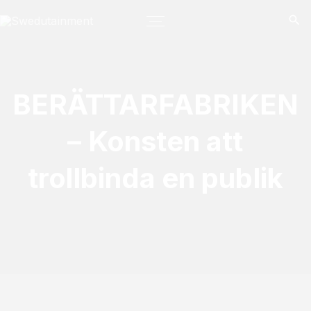
S
k
i
p
t
BERÄTTARFABRIKEN
o
c
– Konsten att
o
n
trollbinda en publik
t
e
n
t