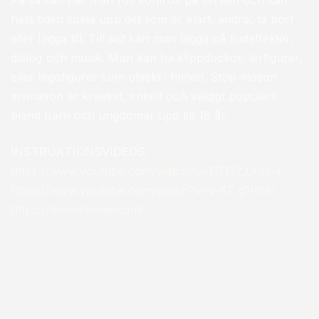
På så sätt har man full kontroll på sin film och kan
hela tiden spela upp det som är klart, ändra, ta bort
eller lägga till. Till sist kan man lägga på ljudeffekter,
dialog och musik. Man kan ha klippdockor, lerfigurer,
eller legofigurer som objekt i filmen. Stop motion
animation är kreativt, enkelt och väldigt populärt
bland barn och ungdomar upp till 18 år.
INSTRUKTIONSVIDEOS:
https://www.youtube.com/watch?v=PTFI7_tAgm4
https://www.youtube.com/watch?v=v-8T_g1PcAI
https://animateclay.com/