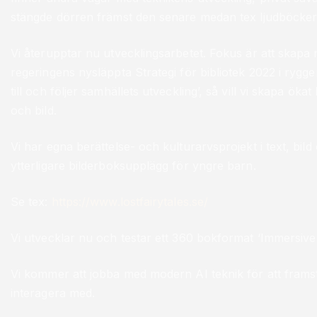
stängde dörren främst den senare medan tex ljudböcke
Vi återupptar nu utvecklingsarbetet. Fokus är att skapa
regeringens nysläppta Strategi för bibliotek 2022 i rygge
till och följer samhällets utveckling’, så vill vi skapa ö
och bild.
Vi har egna berättelse- och kulturarvsprojekt i text, bi
ytterligare bilderboksupplägg för yngre barn.
Se tex:
https://www.lostfairytales.se/
Vi utvecklar nu och testar ett 360 bokformat ‘Immersive
Vi kommer att jobba med modern AI teknik för att framst
interagera med.