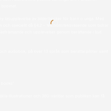
r boomat.
 ny läsupplevelse av bilderböcker för barn o unga. Med
n och speciellt då §4.2 – ‘ett biblioteksväsende som bidrar
kat läsfrämjande och upplevelser genom berättande i ljud
ld och audiobok, på över 13 språk som berättarpiloter samt
 books’
älla illustrationer och 360-världar som publiken kan få