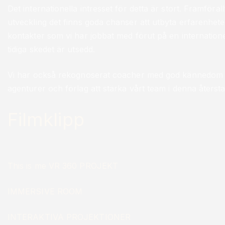
Det internationella intresset för detta är stort. Framför
utveckling det finns goda chanser att utbyta erfarenhet
kontakter som vi har jobbat med förut på en internation
tidiga skedet är utsedd.
Vi har också rekognoserat coacher med god kännedom a
agenturer och förlag att stärka vårt team i denna återsta
Filmklipp
This is me VR 360 PROJEKT
IMMERSIVE ROOM
INTERAKTIVA PROJEKTIONER