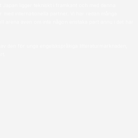
allt Japan ligger tekniskt i framkant och med denna
er med internationella partner. Vi har redan många
ell arena även om inte någon enstaka part ännu i det här
v den för unga engelskspråkiga litteraturmarknaden,
rt.