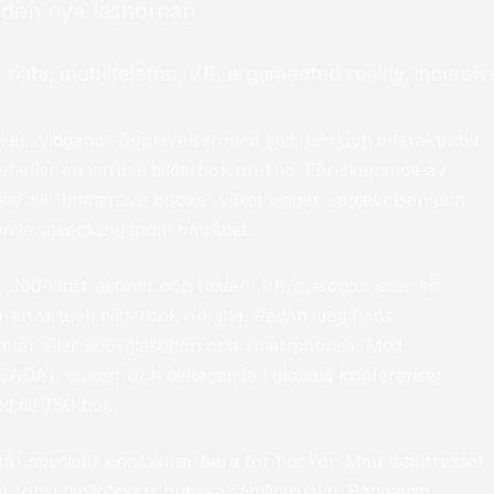
den nya läshörnan
n, data, mobiltelefon, VR, argumented reality, inners
. Vidgande upplevelser med ljud, bild och interaktivitet
 eller en virtuell bilderbok on-line. För skapande av
lser till “Immersive books” vilket vidgar upplevelsen och
nde utveckling inom området.
 360-illustrationer och texter i VR-glasögon eller ett
 en virtuell bilderbok on-line. Redan idag finns
ioner eller 360-glasögon och smartphones. Med
SADA), studier och deltagande i globala konferenser
d till 360 bok.
år speciella containrar bara för böcker. Men läsintresset
äl som i bibliotekets publika samlingsrum. Pandemin