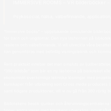
IMMERSIVE ROOMS – VR bilderböcker – 
Psykosocial, hälsa, välbefinnande, applicatio
“Immersive books” – uppslukande omslutande bilderböcker
för barn och ungdomar. Den nya läshörnan på biblioteket
resiliens och välbefinnande. Vi vill utveckla våra berätte
kan genomföras med befintlig visningsteknik och komma
Rent praktiskt innebär det man omsluts av ljudberättelse,
“360-bildbås” som blir en ny läshörna på biblioteket eller
ekonomiskt överkomliga tekniska lösningar med projekt
kunskaper från utbildning som Cross media producers (
samt tidigare produktioner, vill vi nu gå från 360 rörlig bil
Bibliotekens besök sjunker och återvinningscentralerna f
finner andra vägar med teknikens utveckling, privat såv