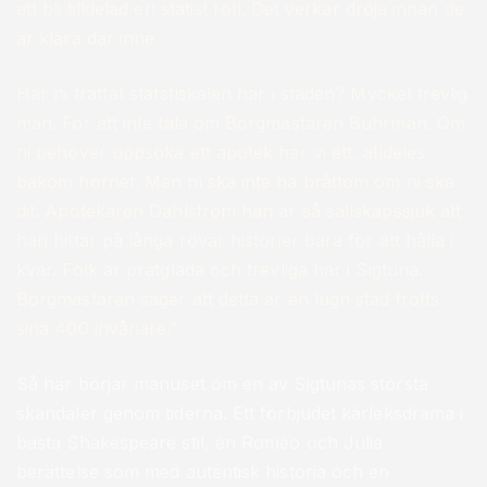
att bli tilldelad en statist roll. Det verkar dröja innan de
är klara där inne.
Har ni träffat statsfiskalen här i staden? Mycket trevlig
man. För att inte tala om Borgmästaren Buhrman. Om
ni behöver uppsöka ett apotek har vi ett, alldeles
bakom hörnet. Men ni ska inte ha bråttom om ni ska
dit. Apotekaren Dahlström han är så sällskapssjuk att
han hittar på långa rövar historier bara för att hålla i
kvar. Folk är pratglada och trevliga här i Sigtuna.
Borgmästaren säger att detta är en lugn stad trotts
sina 400 invånare.”
Så här börjar manuset om en av Sigtunas största
skandaler genom tiderna. Ett förbjudet kärleksdrama i
bästa Shakespeare stil, en Romeo och Julia
berättelse som med autentisk historia och en