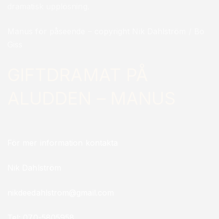
dramatisk upplösning.
Manus för påseende – copyright Nik Dahlström / Bo
Giss
GIFTDRAMAT PÅ
ALUDDEN – MANUS
För mer information kontakta
Nik Dahlström
nikdeedahlstrom@gmail.com
Tel: 070-5805958