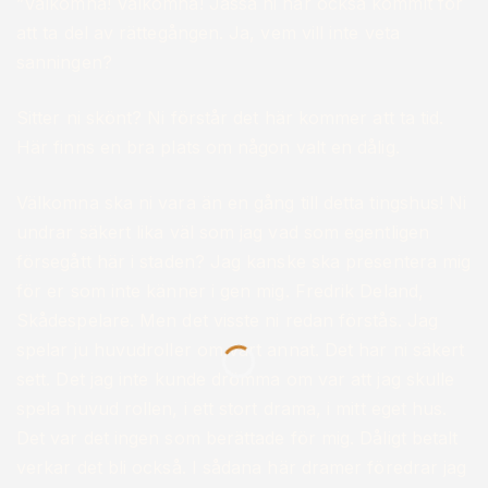
”Välkomna! Välkomna! Jasså ni har också kommit för
att ta del av rättegången. Ja, vem vill inte veta
sanningen?
Sitter ni skönt? Ni förstår det här kommer att ta tid.
Här finns en bra plats om någon valt en dålig.
Välkomna ska ni vara än en gång till detta tingshus! Ni
undrar säkert lika väl som jag vad som egentligen
försegått här i staden? Jag kanske ska presentera mig
för er som inte känner i gen mig. Fredrik Deland,
Skådespelare. Men det visste ni redan förstås. Jag
spelar ju huvudroller om vart annat. Det har ni säkert
sett. Det jag inte kunde drömma om var att jag skulle
spela huvud rollen, i ett stort drama, i mitt eget hus.
Det var det ingen som berättade för mig. Dåligt betalt
verkar det bli också. I sådana här dramer föredrar jag