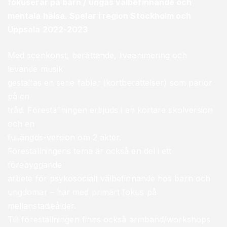
fokuserar på barn / ungas välbefinnande och
mentala hälsa. Spelar i region Stockholm och
Uppsala 2022-2023
Med scenkonst, berättande, liveanimering och
levande musik
gestaltas en serie fabler (kortberättelser) som pärlor
på en
tråd. Föreställningen erbjuds i en kortare skolversion
och en
fullängds-version om 2 akter.
Föreställningens tema är också en del i ett
förebyggande
arbete för psykosocialt välbefinnande hos barn och
ungdomar – här med primärt fokus på
mellanstadieålder.
Till föreställningen finns också armband/workshops